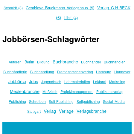
Verlag C.H.BECK
GeraNova Bruckmann Verlagshaus (5)
Schmidt (3)
(6)
Libri (4)
Jobbörsen-Schlagwörter
Buchbranche
Berlin
Autoren
Bildung
Buchhandel
Buchhändler
Buchhändlerin
Buchhandlung
Fremdsprachenverlag
Hamburg
Hannover
Jobbörse
Jobs
Jugendbuch
Lehrmaterialien
Lektorat
Marketing
Medienbranche
Meßkirch
Projektmanagement
Publikumsverlag
Publishing
Schreiben
Self-Publishing
Selfpublishing
Social Media
Verlag
Verlage
Verlagsbranche
Stuttgart