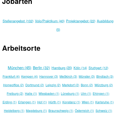
Jobarten
Stellenangebot (102)
Volo/Praktikum (40)
Projektangebot (22)
Ausbildung
(5)
Arbeitsorte
München (45)
Berlin (32)
Hamburg (20)
Köln (14)
Stuttgart (12)
Frankfurt (4)
Kempen (4)
Hannover (3)
Meßkirch (3)
Münster (3)
Bindlach (3)
Homeoffice (2)
Dortmund (2)
Leipzig (2)
Markdorf (2)
Bonn (2)
Würzburg (2)
Freiburg (2)
Halle (1)
Wiesbaden (1)
Lüneburg (1)
Ulm (1)
Ehingen (1)
Erding (1)
Erlangen (1)
Hof (1)
Hürth (1)
Konstanz (1)
Wien (1)
Karlsruhe (1)
Heidelberg (1)
Magdeburg (1)
Braunschweig (1)
Österreich (1)
Schweiz (1)