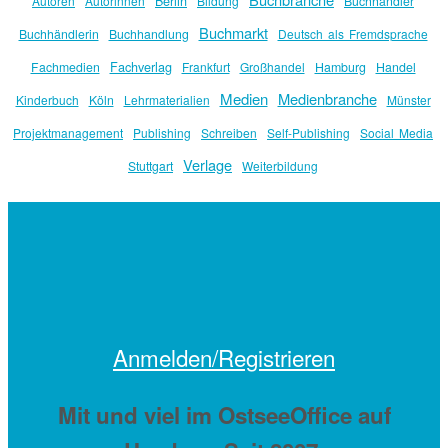
Berlin
Autoren
Autorinnen
Bildung
Buchhändler
Buchmarkt
Buchhändlerin
Buchhandlung
Deutsch als Fremdsprache
Fachverlag
Fachmedien
Frankfurt
Großhandel
Hamburg
Handel
Medien
Medienbranche
Kinderbuch
Köln
Lehrmaterialien
Münster
Projektmanagement
Publishing
Schreiben
Self-Publishing
Social Media
Verlage
Stuttgart
Weiterbildung
Anmelden/Registrieren
Mit
und viel
im OstseeOffice auf