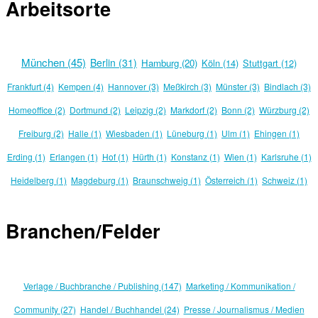
Arbeitsorte
München (45)
Berlin (31)
Hamburg (20)
Köln (14)
Stuttgart (12)
Frankfurt (4)
Kempen (4)
Hannover (3)
Meßkirch (3)
Münster (3)
Bindlach (3)
Homeoffice (2)
Dortmund (2)
Leipzig (2)
Markdorf (2)
Bonn (2)
Würzburg (2)
Freiburg (2)
Halle (1)
Wiesbaden (1)
Lüneburg (1)
Ulm (1)
Ehingen (1)
Erding (1)
Erlangen (1)
Hof (1)
Hürth (1)
Konstanz (1)
Wien (1)
Karlsruhe (1)
Heidelberg (1)
Magdeburg (1)
Braunschweig (1)
Österreich (1)
Schweiz (1)
Branchen/Felder
Verlage / Buchbranche / Publishing (147)
Marketing / Kommunikation /
Community (27)
Handel / Buchhandel (24)
Presse / Journalismus / Medien