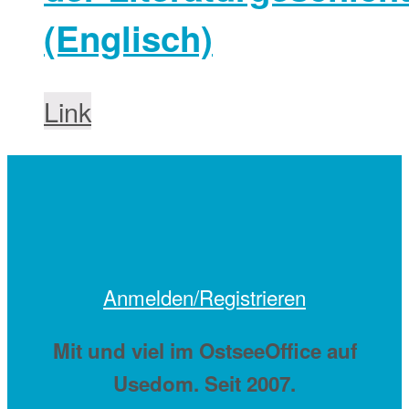
(Englisch)
Link
Anmelden/Registrieren
Mit
und viel
im OstseeOffice auf
Usedom. Seit 2007.