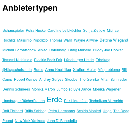
Anbietertypen
Schauspieler
Petra Hucke
Caroline Leibküchler
Sonja Zietlow
Michael
Bettina Wiegand
Rochlitz
Massimo Popolizio
Thomas Ward
Wayne Allwine
Michail Gorbatschow
Arkadi Rotenberg
Craig Martelle
Buddy Joe Hooker
Tomomi Nishimoto
Electric Book Fair
Lüneburger Heide
Erholung
Anne Brorhilker
Steffen Meier
@Klugscheiszerin
Rente
Müllprobleme
Bill
Tilo Gehrke
Camp
Robert Kempe
Andrey Guryev
Skoobe
Milan Schnieder
Dennis Schmees
Monika Maron
Jumbojet
ByteDance
Monika Wagener
Erde
Hamburger BücherFrauen
Erik Lierenfeld
Technikum Mittweida
Rolf Ehrhard
Britta Sabbag
Petra Hermanns
Schirin Moaieri
Unge
Tha Dogg
Pound
New York Yankees
John Di Benedetto