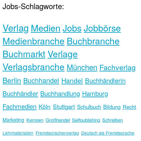
Jobs-Schlagworte:
Verlag
Medien
Jobs
Jobbörse
Medienbranche
Buchbranche
Buchmarkt
Verlage
Verlagsbranche
München
Fachverlag
Berlin
Buchhandel
Handel
Buchhändlerin
Buchhändler
Buchhandlung
Hamburg
Fachmedien
Köln
Stuttgart
Schulbuch
Bildung
Recht
Marketing
Kempen
Großhandel
Selfpublishing
Schreiben
Lehrmaterialien
Fremdsprachenverlag
Deutsch als Fremdsprache