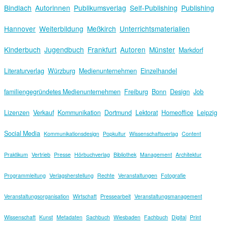
Bindlach
Autorinnen
Publikumsverlag
Self-Publishing
Publishing
Hannover
Weiterbildung
Meßkirch
Unterrichtsmaterialien
Kinderbuch
Jugendbuch
Frankfurt
Autoren
Münster
Markdorf
Literaturverlag
Würzburg
Medienunternehmen
Einzelhandel
familiengegründetes Medienunternehmen
Freiburg
Bonn
Design
Job
Lizenzen
Verkauf
Kommunikation
Dortmund
Lektorat
Homeoffice
Leipzig
Social Media
Kommunikationsdesign
Popkultur
Wissenschaftsverlag
Content
Praktikum
Vertrieb
Presse
Hörbuchverlag
Bibliothek
Management
Architektur
Programmleitung
Verlagsherstellung
Rechte
Veranstaltungen
Fotografie
Veranstaltungsorganisation
Wirtschaft
Pressearbeit
Veranstaltungsmanagement
Wissenschaft
Kunst
Metadaten
Sachbuch
Wiesbaden
Fachbuch
Digital
Print