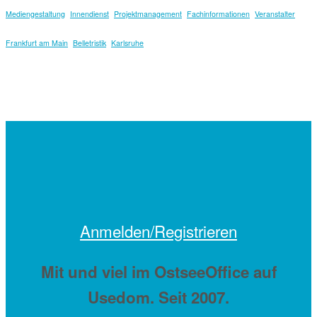
Mediengestaltung
Innendienst
Projektmanagement
Fachinformationen
Veranstalter
Frankfurt am Main
Belletristik
Karlsruhe
Anmelden/Registrieren
Mit
und viel
im OstseeOffice auf
Usedom. Seit 2007.