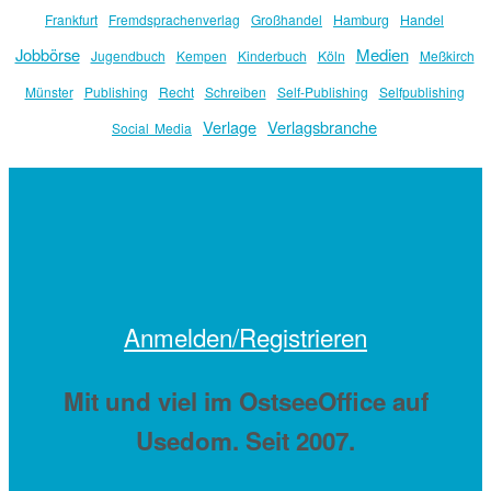
Frankfurt
Fremdsprachenverlag
Großhandel
Hamburg
Handel
Jobbörse
Medien
Jugendbuch
Kempen
Kinderbuch
Köln
Meßkirch
Münster
Publishing
Recht
Schreiben
Self-Publishing
Selfpublishing
Verlage
Verlagsbranche
Social Media
Anmelden/Registrieren
Mit
und viel
im OstseeOffice auf
Usedom. Seit 2007.