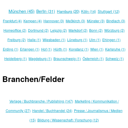
München (45)
Berlin (31)
Hamburg (20)
Köln (14)
Stuttgart (12)
Frankfurt (4)
Kempen (4)
Hannover (3)
Meßkirch (3)
Münster (3)
Bindlach (3)
Homeoffice (2)
Dortmund (2)
Leipzig (2)
Markdorf (2)
Bonn (2)
Würzburg (2)
Freiburg (2)
Halle (1)
Wiesbaden (1)
Lüneburg (1)
Ulm (1)
Ehingen (1)
Erding (1)
Erlangen (1)
Hof (1)
Hürth (1)
Konstanz (1)
Wien (1)
Karlsruhe (1)
Heidelberg (1)
Magdeburg (1)
Braunschweig (1)
Österreich (1)
Schweiz (1)
Branchen/Felder
Verlage / Buchbranche / Publishing (147)
Marketing / Kommunikation /
Community (27)
Handel / Buchhandel (24)
Presse / Journalismus / Medien
(15)
Bildung / Wissenschaft / Forschung (12)