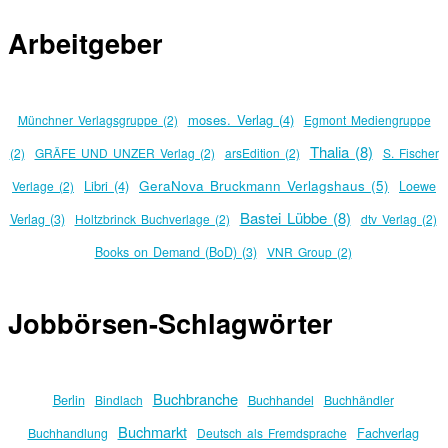
Arbeitgeber
moses. Verlag (4)
Münchner Verlagsgruppe (2)
Egmont Mediengruppe
Thalia (8)
(2)
GRÄFE UND UNZER Verlag (2)
arsEdition (2)
S. Fischer
Libri (4)
GeraNova Bruckmann Verlagshaus (5)
Verlage (2)
Loewe
Bastei Lübbe (8)
Verlag (3)
Holtzbrinck Buchverlage (2)
dtv Verlag (2)
Books on Demand (BoD) (3)
VNR Group (2)
Jobbörsen-Schlagwörter
Buchbranche
Berlin
Bindlach
Buchhandel
Buchhändler
Buchmarkt
Fachverlag
Buchhandlung
Deutsch als Fremdsprache