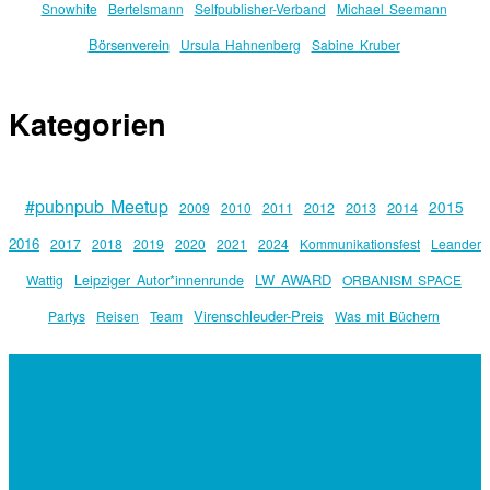
Snowhite
Bertelsmann
Selfpublisher-Verband
Michael Seemann
Börsenverein
Ursula Hahnenberg
Sabine Kruber
Kategorien
#pubnpub Meetup
2015
2013
2014
2009
2010
2011
2012
2016
2017
2018
2019
2020
2021
2024
Kommunikationsfest
Leander
Leipziger Autor*innenrunde
LW AWARD
Wattig
ORBANISM SPACE
Virenschleuder-Preis
Partys
Reisen
Team
Was mit Büchern