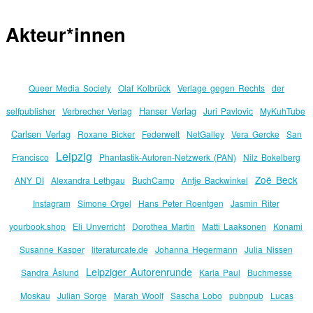
Akteur*innen
Queer Media Society
Olaf Kolbrück
Verlage gegen Rechts
der
Hanser Verlag
selfpublisher
Verbrecher Verlag
Juri Pavlovic
MyKuhTube
Carlsen Verlag
Roxane Bicker
Federwelt
NetGalley
Vera Gercke
San
Leipzig
Francisco
Phantastik-Autoren-Netzwerk (PAN)
Nilz Bokelberg
Zoë Beck
ANY DI
Alexandra Lethgau
BuchCamp
Antje Backwinkel
Instagram
Simone Orgel
Hans Peter Roentgen
Jasmin Riter
yourbook.shop
Eli Unverricht
Dorothea Martin
Matti Laaksonen
Konami
Susanne Kasper
literaturcafe.de
Johanna Hegermann
Julia Nissen
Leipziger Autorenrunde
Sandra Åslund
Karla Paul
Buchmesse
Moskau
Julian Sorge
Marah Woolf
Sascha Lobo
pubnpub
Lucas