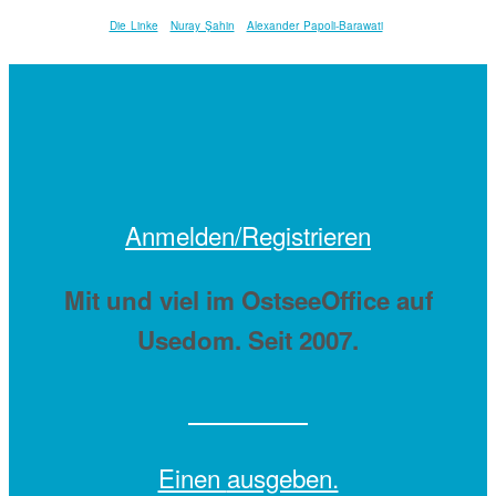
Die Linke
Nuray Şahin
Alexander Papoli-Barawati
Anmelden/Registrieren
Mit
und viel
im OstseeOffice auf
Usedom. Seit 2007.
Einen
ausgeben.