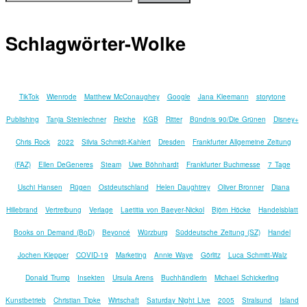
Schlagwörter-Wolke
TikTok
Wienrode
Matthew McConaughey
Google
Jana Kleemann
storytone
Publishing
Tanja Steinlechner
Reiche
KGB
Ritter
Bündnis 90/Die Grünen
Disney+
Chris Rock
2022
Silvia Schmidt-Kahlert
Dresden
Frankfurter Allgemeine Zeitung
(FAZ)
Ellen DeGeneres
Steam
Uwe Böhnhardt
Frankfurter Buchmesse
7 Tage
Uschi Hansen
Rügen
Ostdeutschland
Helen Daughtrey
Oliver Bronner
Diana
Hillebrand
Vertreibung
Verlage
Laetitia von Baeyer-Nickol
Björn Höcke
Handelsblatt
Books on Demand (BoD)
Beyoncé
Würzburg
Süddeutsche Zeitung (SZ)
Handel
Jochen Klepper
COVID-19
Marketing
Annie Waye
Görlitz
Luca Schmitt-Walz
Donald Trump
Insekten
Ursula Arens
Buchhändlerin
Michael Schickerling
Kunstbetrieb
Christian Tipke
Wirtschaft
Saturday Night Live
2005
Stralsund
Island