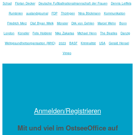
Schad
Florian Decker
Deutsche Fußballnationalmannschaft der Frauen
Dennis Leiffels
Rumänien
auslandsjournal
FDP
Thüringen
Nina Böckmann
Kommunikation
Friedrich Merz
Olaf Bryan Wielk
Münster
Dirk von Gehlen
Marcel Wehn
Bonn
London
Künstler
Felix Holderer
Niko Zakarias
Michael Henn
The Beatles
Danzig
Weltgesundheitsorganisation (WHO)
2023
BASF
Kriminalität
USA
Gerald Hensel
Vimeo
Anmelden/Registrieren
Mit
und viel
im OstseeOffice auf