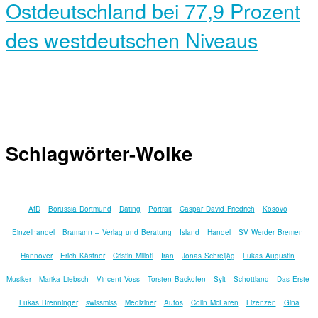
Ostdeutschland bei 77,9 Prozent
des westdeutschen Niveaus
Schlagwörter-Wolke
AfD
Borussia Dortmund
Dating
Portrait
Caspar David Friedrich
Kosovo
Einzelhandel
Bramann – Verlag und Beratung
Island
Handel
SV Werder Bremen
Hannover
Erich Kästner
Cristin Milioti
Iran
Jonas Schreijäg
Lukas Augustin
Musiker
Marika Liebsch
Vincent Voss
Torsten Backofen
Sylt
Schottland
Das Erste
Lukas Brenninger
swissmiss
Mediziner
Autos
Colin McLaren
Lizenzen
Gina