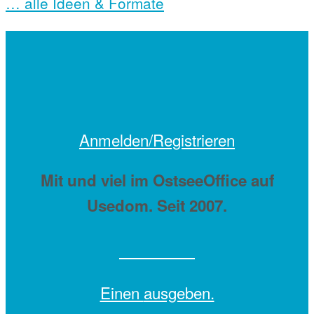
… alle Ideen & Formate
Anmelden/Registrieren
Mit
und viel
im OstseeOffice auf
Usedom. Seit 2007.
Einen
ausgeben.