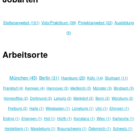
Stellenangebot (101)
Volo/Praktikum (39)
Projektangebot (22)
Ausbildung
(5)
Arbeitsorte
München (45)
Berlin (31)
Hamburg (20)
Köln (14)
Stuttgart (11)
Frankfurt (4)
Kempen (4)
Hannover (3)
Meßkirch (3)
Münster (3)
Bindlach (3)
Homeoffice (2)
Dortmund (2)
Leipzig (2)
Markdorf (2)
Bonn (2)
Würzburg (2)
Freiburg (2)
Halle (1)
Wiesbaden (1)
Lüneburg (1)
Ulm (1)
Ehingen (1)
Erding (1)
Erlangen (1)
Hof (1)
Hürth (1)
Konstanz (1)
Wien (1)
Karlsruhe (1)
Heidelberg (1)
Magdeburg (1)
Braunschweig (1)
Österreich (1)
Schweiz (1)