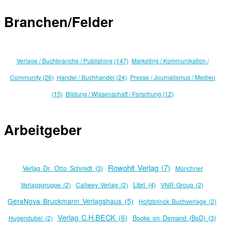
Branchen/Felder
Verlage / Buchbranche / Publishing (147)
Marketing / Kommunikation /
Community (26)
Handel / Buchhandel (24)
Presse / Journalismus / Medien
(15)
Bildung / Wissenschaft / Forschung (12)
Arbeitgeber
Rowohlt Verlag (7)
Verlag Dr. Otto Schmidt (3)
Münchner
Libri (4)
Verlagsgruppe (2)
Callwey Verlag (2)
VNR Group (2)
GeraNova Bruckmann Verlagshaus (5)
Holtzbrinck Buchverlage (2)
Verlag C.H.BECK (6)
Hugendubel (2)
Books on Demand (BoD) (3)