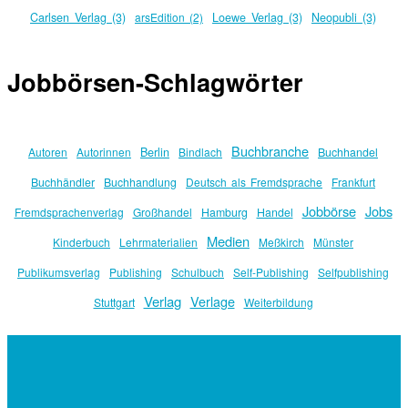
Carlsen Verlag (3)
arsEdition (2)
Loewe Verlag (3)
Neopubli (3)
Jobbörsen-Schlagwörter
Buchbranche
Berlin
Autoren
Autorinnen
Bindlach
Buchhandel
Buchhändler
Buchhandlung
Deutsch als Fremdsprache
Frankfurt
Jobbörse
Jobs
Fremdsprachenverlag
Großhandel
Hamburg
Handel
Medien
Kinderbuch
Lehrmaterialien
Meßkirch
Münster
Publikumsverlag
Publishing
Schulbuch
Self-Publishing
Selfpublishing
Verlag
Verlage
Stuttgart
Weiterbildung