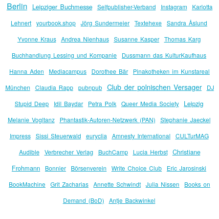
Berlin
Leipziger Buchmesse
Selfpublisher-Verband
Instagram
Karlotta
Lehnert
yourbook.shop
Jörg Sundermeier
Textehexe
Sandra Åslund
Yvonne Kraus
Andrea Nienhaus
Susanne Kasper
Thomas Karg
Buchhandlung Lessing und Kompanie
Dussmann das KulturKaufhaus
Hanna Aden
Mediacampus
Dorothee Bär
Pinakotheken im Kunstareal
Club der polnischen Versager
München
Claudia Rapp
pubnpub
DJ
Leipzig
Stupid Deep
Idil Baydar
Petra Polk
Queer Media Society
Melanie Vogltanz
Phantastik-Autoren-Netzwerk (PAN)
Stephanie Jaeckel
Impress
Sissi Steuerwald
euryclia
Amnesty International
CULTurMAG
Christiane
Audible
Verbrecher Verlag
BuchCamp
Lucia Herbst
Frohmann
Bonnier
Börsenverein
Write Choice Club
Eric Jarosinski
BookMachine
Grit Zacharias
Annette Schwindt
Julia Nissen
Books on
Demand (BoD)
Antje Backwinkel