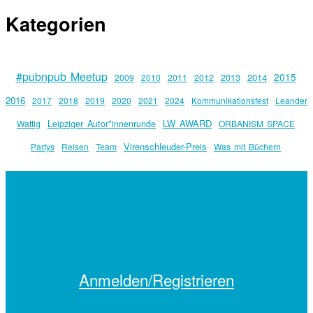
Kategorien
#pubnpub Meetup
2015
2013
2014
2009
2010
2011
2012
2016
2017
2018
2019
2020
2021
2024
Kommunikationsfest
Leander
Leipziger Autor*innenrunde
LW AWARD
Wattig
ORBANISM SPACE
Virenschleuder-Preis
Partys
Reisen
Team
Was mit Büchern
Anmelden/Registrieren