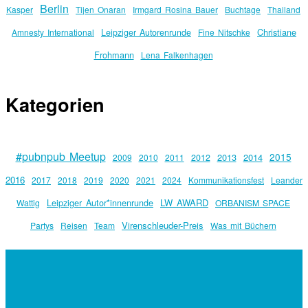
Berlin
Kasper
Tijen Onaran
Irmgard Rosina Bauer
Buchtage
Thailand
Christiane
Amnesty International
Leipziger Autorenrunde
Fine Nitschke
Frohmann
Lena Falkenhagen
Kategorien
#pubnpub Meetup
2015
2013
2014
2009
2010
2011
2012
2016
2017
2018
2019
2020
2021
2024
Kommunikationsfest
Leander
Leipziger Autor*innenrunde
LW AWARD
Wattig
ORBANISM SPACE
Virenschleuder-Preis
Partys
Reisen
Team
Was mit Büchern