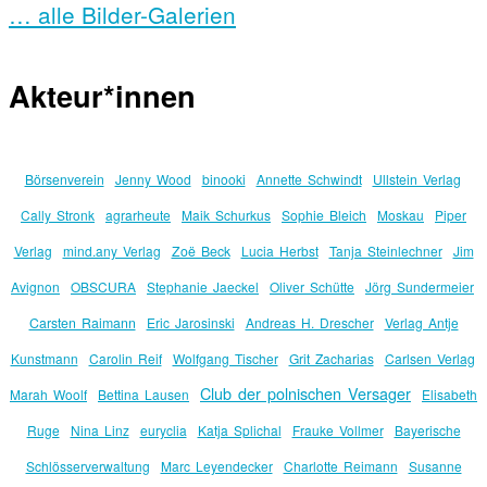
… alle Bilder-Galerien
Akteur*innen
Börsenverein
Jenny Wood
binooki
Annette Schwindt
Ullstein Verlag
Cally Stronk
agrarheute
Maik Schurkus
Sophie Bleich
Moskau
Piper
Verlag
mind.any Verlag
Zoë Beck
Lucia Herbst
Tanja Steinlechner
Jim
Avignon
OBSCURA
Stephanie Jaeckel
Oliver Schütte
Jörg Sundermeier
Carsten Raimann
Eric Jarosinski
Andreas H. Drescher
Verlag Antje
Kunstmann
Carolin Reif
Wolfgang Tischer
Grit Zacharias
Carlsen Verlag
Club der polnischen Versager
Marah Woolf
Bettina Lausen
Elisabeth
Ruge
Nina Linz
euryclia
Katja Splichal
Frauke Vollmer
Bayerische
Schlösserverwaltung
Marc Leyendecker
Charlotte Reimann
Susanne