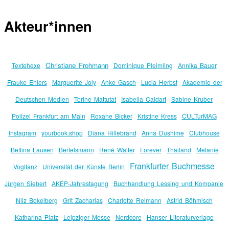
Akteur*innen
Christiane Frohmann
Textehexe
Dominique Pleimling
Annika Bauer
Frauke Ehlers
Marguerite Joly
Anke Gasch
Lucia Herbst
Akademie der
Deutschen Medien
Torine Mattutat
Isabella Caldart
Sabine Kruber
Polizei Frankfurt am Main
Roxane Bicker
Kristine Kress
CULTurMAG
Instagram
yourbook.shop
Diana Hillebrand
Anna Dushime
Clubhouse
Bettina Lausen
Bertelsmann
René Walter
Forever
Thailand
Melanie
Frankfurter Buchmesse
Vogltanz
Universität der Künste Berlin
Jürgen Siebert
AKEP-Jahrestagung
Buchhandlung Lessing und Kompanie
Nilz Bokelberg
Grit Zacharias
Charlotte Reimann
Astrid Böhmisch
Katharina Platz
Leipziger Messe
Nerdcore
Hanser Literaturverlage