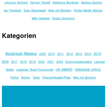
Johanna Gerhard
Germar Tetzlaff
Katharina Bendixen
Markus Gogolin
Isa Theobald
Sissi Steuerwald
Was mit Büchern
Digital Media Women
Mila Haegele
Rocko Schamoni
Kategorien
#pubnpub Meetup
2015
2013
2014
2009
2010
2011
2012
2016
2017
2018
2019
2020
2021
2024
Kommunikationsfest
Leander
Leipziger Autor*innenrunde
LW AWARD
Wattig
ORBANISM SPACE
Virenschleuder-Preis
Partys
Reisen
Team
Was mit Büchern