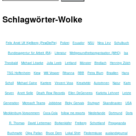
Schlagwörter-Wolke
Felix Arvid Ulf Kjellberg (PewDiePie)
Polizei
Ecuador
NSU
Nina Linz
Schulbuch
Bundesagentur für Arbeit (BA)
Literatur
Weltgesundheitsorganisation (WHO)
Isa
Theobald
Michael Löseke
Julia Leeb
Lettland
Münster
Bindlach
Henning Zülch
TSG Hoffenheim
Kiew
Will Vesper
Rihanna
RBB
Petra Blum
Brasilien
Hans
Scholl
Michael Caine
Karriere
Vincent Voss
Kreativität
Autorinnen
Natur
Karin
Seven
Anett Selle
Death Row Records
Ellen DeGeneres
Karlotta Lehnert
Letzte
Generation
Microsoft Teams
Jobbörse
Ricky Gervais
Stuttgart
Skandinavien
USA
Mecklenburg-Vorpommern
Coca-Cola
follow me.reports
Niederlande
Dortmund
Doris
R. Thomas
David Letterman
Borkenkäfer
Freiberg
Schottland
Propaganda
Buchmarkt
Olga Patlan
Bruce Dern
Lokal Shirt
Fledermäuse
auslandsjournal