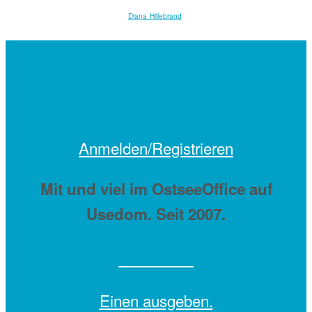
Diana Hillebrand
Anmelden/Registrieren
Mit
und viel
im OstseeOffice auf
Usedom. Seit 2007.
Einen
ausgeben.