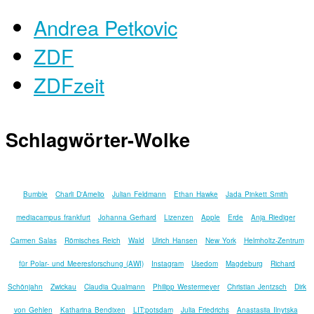
Andrea Petkovic
ZDF
ZDFzeit
Schlagwörter-Wolke
Bumble
Charli D'Amelio
Julian Feldmann
Ethan Hawke
Jada Pinkett Smith
mediacampus frankfurt
Johanna Gerhard
Lizenzen
Apple
Erde
Anja Riediger
Carmen Salas
Römisches Reich
Wald
Ulrich Hansen
New York
Helmholtz-Zentrum
für Polar- und Meeresforschung (AWI)
Instagram
Usedom
Magdeburg
Richard
Schönjahn
Zwickau
Claudia Qualmann
Philipp Westermeyer
Christian Jentzsch
Dirk
von Gehlen
Katharina Bendixen
LIT:potsdam
Julia Friedrichs
Anastasiia Ilnytska