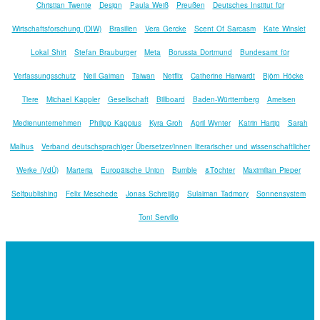
Christian Twente
Design
Paula Weiß
Preußen
Deutsches Institut für
Wirtschaftsforschung (DIW)
Brasilien
Vera Gercke
Scent Of Sarcasm
Kate Winslet
Lokal Shirt
Stefan Brauburger
Meta
Borussia Dortmund
Bundesamt für
Verfassungsschutz
Neil Gaiman
Taiwan
Netflix
Catherine Harwardt
Björn Höcke
Tiere
Michael Kappler
Gesellschaft
Billboard
Baden-Württemberg
Ameisen
Medienunternehmen
Philipp Kappius
Kyra Groh
April Wynter
Katrin Hartig
Sarah
Malhus
Verband deutschsprachiger Übersetzer/innen literarischer und wissenschaftlicher
Werke (VdÜ)
Marteria
Europäische Union
Bumble
&Töchter
Maximilian Pieper
Selfpublishing
Felix Meschede
Jonas Schreijäg
Sulaiman Tadmory
Sonnensystem
Toni Servillo