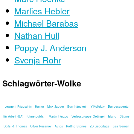
Marlies Hebler
Michael Barabas
Nathan Hull
Poppy J. Anderson
Svenja Rohr
Schlagwörter-Wolke
Jewgeni Prigoschin
Humor
Mick Jagger
Buchhändlerin
Y-Kollektiv
Bundesagentur
für Arbeit (BA)
future!publish
Martin Herzog
Verlagsgruppe Oetinger
Island
Bäume
Doris R. Thomas
Oliver Rusanov
Autos
Rolling Stones
ZDF.reportage
Lea Semen