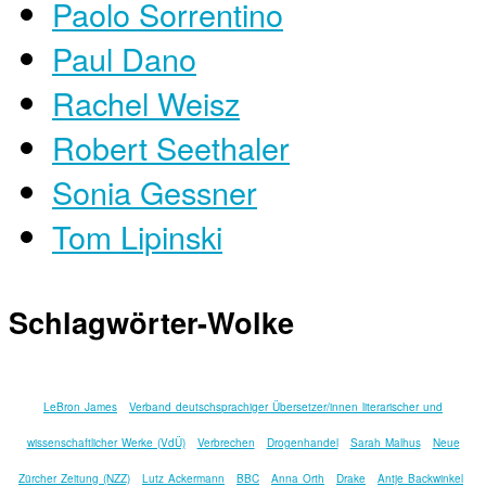
Paolo Sorrentino
Paul Dano
Rachel Weisz
Robert Seethaler
Sonia Gessner
Tom Lipinski
Schlagwörter-Wolke
LeBron James
Verband deutschsprachiger Übersetzer/innen literarischer und
wissenschaftlicher Werke (VdÜ)
Verbrechen
Drogenhandel
Sarah Malhus
Neue
Zürcher Zeitung (NZZ)
Lutz Ackermann
BBC
Anna Orth
Drake
Antje Backwinkel