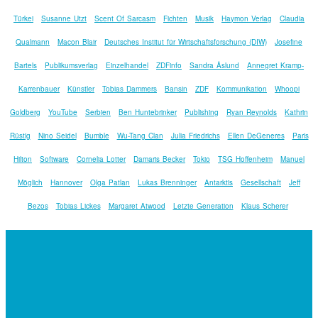
Türkei
Susanne Utzt
Scent Of Sarcasm
Fichten
Musik
Haymon Verlag
Claudia
Qualmann
Macon Blair
Deutsches Institut für Wirtschaftsforschung (DIW)
Josefine
Bartels
Publikumsverlag
Einzelhandel
ZDFinfo
Sandra Åslund
Annegret Kramp-
Karrenbauer
Künstler
Tobias Dammers
Bansin
ZDF
Kommunikation
Whoopi
Goldberg
YouTube
Serbien
Ben Huntebrinker
Publishing
Ryan Reynolds
Kathrin
Rüstig
Nino Seidel
Bumble
Wu-Tang Clan
Julia Friedrichs
Ellen DeGeneres
Paris
Hilton
Software
Cornelia Lotter
Damaris Becker
Tokio
TSG Hoffenheim
Manuel
Möglich
Hannover
Olga Patlan
Lukas Brenninger
Antarktis
Gesellschaft
Jeff
Bezos
Tobias Lickes
Margaret Atwood
Letzte Generation
Klaus Scherer