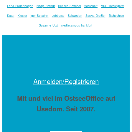
Lena Falkenhagen
Nadja Brandt
Henrike Böttcher
Wirtschaft
MDR Investigativ
Katar
Klöster
Igor Setschin
Jobbörse
Schweden
Saskia Dreßler
Tschechien
Susanne Utzt
mediacampus frankfurt
Anmelden/Registrieren
Mit
und viel
im OstseeOffice auf
Usedom. Seit 2007.