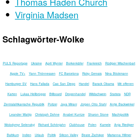
Thomas Haden Church
Virginia Madsen
Schlagwörter-Wolke
PULS Reportage
Ukraine
April Wynter
Borkenkäfer
Frankreich
Rüdiger Wischenbart
Apple TV+
Yann Thönnessen
FC Barcelona
Ricky Gervais
Nina Böckmann
Hamburger SV
Hans Fallada
Cap San Diego
Handel
Barack Obama
Mit offenen
Karten
Lukas Hellbrügge
Billboard
Drogenhandel
Wildschwein
Statista
NDR
Zentralafrikanische Republik
Polizei
Jaya Mirani
Jürgen Otto Stahl
Antje Backwinkel
Leander Wattig
Christoph Dohne
Anabel Kuntze
Sharon Stone
Machtpolitik
Wolodymyr Selenskyj
Richard Schönjahn
Clubhouse
Polen
Kamele
Anja Riediger
Baltikum
Indien
Urlaub
Politik
Silicon Valley
Beate Zschäpe
Marianna Hillmer