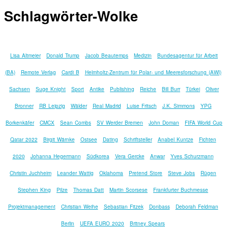
Schlagwörter-Wolke
Lisa Altmeier
Donald Trump
Jacob Beautemps
Medizin
Bundesagentur für Arbeit
(BA)
Remote Verlag
Cardi B
Helmholtz-Zentrum für Polar- und Meeresforschung (AWI)
Sachsen
Suge Knight
Sport
Antike
Publishing
Reiche
Bill Burr
Türkei
Oliver
Bronner
RB Leipzig
Wälder
Real Madrid
Luise Fritsch
J.K. Simmons
YPG
Borkenkäfer
CMCX
Sean Combs
SV Werder Bremen
John Doman
FIFA World Cup
Qatar 2022
Birgit Wärnke
Ostsee
Dating
Schriftsteller
Anabel Kuntze
Fichten
2020
Johanna Hegermann
Südkorea
Vera Gercke
Anwar
Yves Schurzmann
Christin Juchheim
Leander Wattig
Oklahoma
Pretend Store
Steve Jobs
Rügen
Stephen King
Pilze
Thomas Datt
Martin Scorsese
Frankfurter Buchmesse
Projektmanagement
Christian Weihe
Sebastian Fitzek
Donbass
Deborah Feldman
Berlin
UEFA EURO 2020
Britney Spears