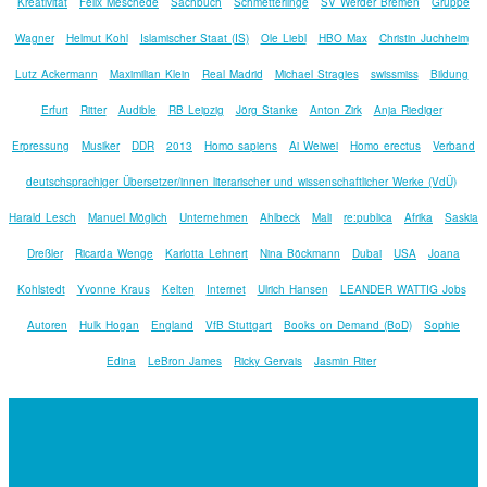
Kreativität
Felix Meschede
Sachbuch
Schmetterlinge
SV Werder Bremen
Gruppe
Wagner
Helmut Kohl
Islamischer Staat (IS)
Ole Liebl
HBO Max
Christin Juchheim
Lutz Ackermann
Maximilian Klein
Real Madrid
Michael Stragies
swissmiss
Bildung
Erfurt
Ritter
Audible
RB Leipzig
Jörg Stanke
Anton Zirk
Anja Riediger
Erpressung
Musiker
DDR
2013
Homo sapiens
Ai Weiwei
Homo erectus
Verband
deutschsprachiger Übersetzer/innen literarischer und wissenschaftlicher Werke (VdÜ)
Harald Lesch
Manuel Möglich
Unternehmen
Ahlbeck
Mali
re:publica
Afrika
Saskia
Dreßler
Ricarda Wenge
Karlotta Lehnert
Nina Böckmann
Dubai
USA
Joana
Kohlstedt
Yvonne Kraus
Kelten
Internet
Ulrich Hansen
LEANDER WATTIG Jobs
Autoren
Hulk Hogan
England
VfB Stuttgart
Books on Demand (BoD)
Sophie
Edina
LeBron James
Ricky Gervais
Jasmin Riter