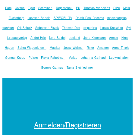
Rom
Ostsee
Tiger
Schreiben
Tagesschau
EU
Thomas Middelhoff
Pilze
Mark
Zuckerberg
Josefine Bartels
SPIEGEL TV
Death Row Records
mediacampus
frankfurt
Olli Schulz
Sebastian Fitzek
Thomas Datt
re:publica
Lucas Snowhite
Sylt
Literaturverlag
André Hille
Nino Seidel
Lettland
Jana Kleemann
Armee
Nina
Hagen
Sahra Wagenknecht
Musiker
Jessy Wellmer
Ritter
Amazon
Anne Thiele
Gunnar Krupp
Polizei
Flavia Rahobison
Verlag
Johanna Gerhard
Ludwigshafen
Bonnie Garmus
Tanja Steinlechner
Anmelden/Registrieren