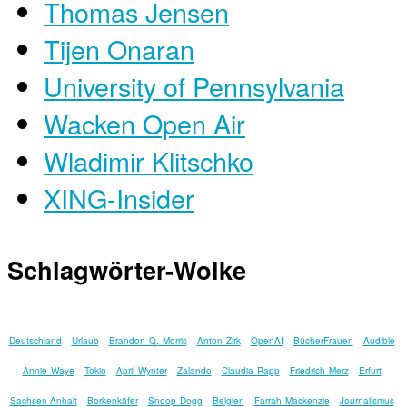
Thomas Jensen
Tijen Onaran
University of Pennsylvania
Wacken Open Air
Wladimir Klitschko
XING-Insider
Schlagwörter-Wolke
Deutschland
Urlaub
Brandon Q. Morris
Anton Zirk
OpenAI
BücherFrauen
Audible
Annie Waye
Tokio
April Wynter
Zalando
Claudia Rapp
Friedrich Merz
Erfurt
Sachsen-Anhalt
Borkenkäfer
Snoop Dogg
Belgien
Farrah Mackenzie
Journalismus