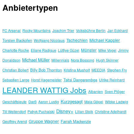
Anbietertypen
FC Arsenal
Rocky Mountains
Joachim Trier
Volksbühne Berlin
Jan Eckhard
Tschechien
Michael Kappler
Torsten Backofen
Wolfgang Nicolaus
Münster
Charlotte Roche
Eliane Radigue
Lütfiye Güzel
Mike Vogel
Jimmy
Michael Müller
Donaldson
Millennials
Nora Bossong
Hugh Skinner
Billy Bob Thornton
Christian Bollert
Kristina Musholt
MEEDIA
Stephen Fry
Tsitsi Dangarembga
Sebastien Large
Horst Hagemeister
Ulrike Reinhard
LEANDER WATTIG Jobs
Albanien
Sven Plöger
Kurzgesagt
Geschäftsleute
Darß
Aaron Lustig
Maja Göpel
Wibke Ladwig
Disney+
Till Weitendorf
Patryk Puchalski
Lilian Stolk
Christine Adelhardt
Gruppe Wagner
Farrah Mackenzie
Geoffrey Arend