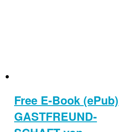
Free E-Book (ePub)
GAST­FREUND­