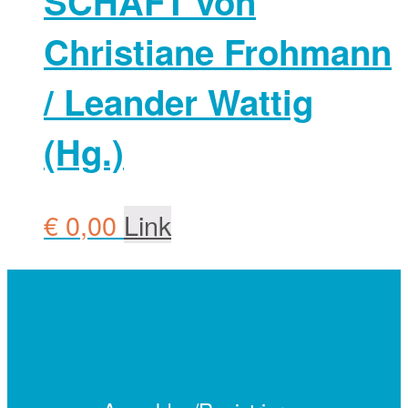
SCHAFT von
Christiane Froh­mann
/ Leander Wattig
(Hg.)
€
0,00
Link