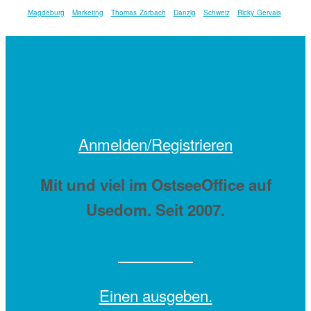
Magdeburg
Marketing
Thomas Zorbach
Danzig
Schweiz
Ricky Gervais
Anmelden/Registrieren
Mit
und viel
im OstseeOffice auf
Usedom. Seit 2007.
Einen
ausgeben.