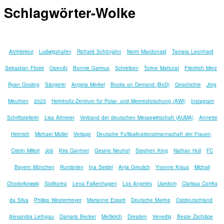
Schlagwörter-Wolke
Architektur
Ludwigshafen
Richard Schönjahn
Norm Macdonald
Tamara Leonhard
Sebastian Fitzek
OpenAI
Bonnie Garmus
Schreiben
Torine Mattutat
Friedrich Merz
Ryan Gosling
Sängerin
Angela Merkel
Books on Demand (BoD)
Geschichte
Jörg
Meuthen
2023
Helmholtz-Zentrum für Polar- und Meeresforschung (AWI)
Instagram
Schriftstellerin
Lisa Altmeier
Verband der deutschen Messewirtschaft (AUMA)
Annette
Heinrich
Michael Müller
Verlage
Deutsche Fußballnationalmannschaft der Frauen
Cristin Milioti
Job
Kira Gantner
Gesine Neuhof
Stephen King
Nathan Hull
FC
Bayern München
Rumänien
Ina Seidel
Anja Greulich
Yvonne Kraus
Michail
Chodorkowski
Südkorea
Lena Falkenhagen
Los Angeles
Usedom
Clarissa Corrêa
da Silva
Philipp Westermeyer
Marianne Eppelt
Deutsche Marine
Ostdeutschland
Alexandra Lethgau
Damaris Becker
Meßkirch
Dresden
Venedig
Beate Zschäpe