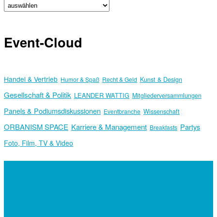
Event-Cloud
Handel & Vertrieb
Kunst & Design
Humor & Spaß
Recht & Geld
Gesellschaft & Politik
LEANDER WATTIG
Mitgliederversammlungen
Panels & Podiumsdiskussionen
Wissenschaft
Eventbranche
ORBANISM SPACE
Karriere & Management
Partys
Breakfasts
Foto, Film, TV & Video