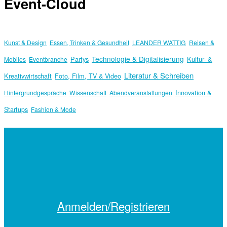
Event-Cloud
Kunst & Design
Essen, Trinken & Gesundheit
LEANDER WATTIG
Reisen &
Technologie & Digitalisierung
Partys
Kultur- &
Mobiles
Eventbranche
Literatur & Schreiben
Kreativwirtschaft
Foto, Film, TV & Video
Hintergrundgespräche
Wissenschaft
Abendveranstaltungen
Innovation &
Startups
Fashion & Mode
Anmelden/Registrieren