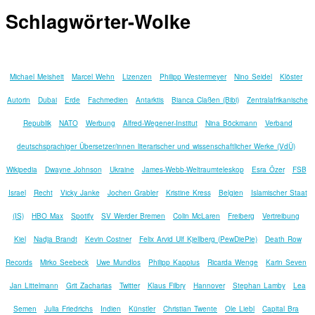
Schlagwörter-Wolke
Michael Meisheit
Marcel Wehn
Lizenzen
Philipp Westermeyer
Nino Seidel
Klöster
Autorin
Dubai
Erde
Fachmedien
Antarktis
Bianca Claßen (Bibi)
Zentralafrikanische
Republik
NATO
Werbung
Alfred-Wegener-Institut
Nina Böckmann
Verband
deutschsprachiger Übersetzer/innen literarischer und wissenschaftlicher Werke (VdÜ)
Wikipedia
Dwayne Johnson
Ukraine
James-Webb-Weltraumteleskop
Esra Özer
FSB
Israel
Recht
Vicky Janke
Jochen Grabler
Kristine Kress
Belgien
Islamischer Staat
(IS)
HBO Max
Spotify
SV Werder Bremen
Colin McLaren
Freiberg
Vertreibung
Kiel
Nadja Brandt
Kevin Costner
Felix Arvid Ulf Kjellberg (PewDiePie)
Death Row
Records
Mirko Seebeck
Uwe Mundlos
Philipp Kappius
Ricarda Wenge
Karin Seven
Jan Littelmann
Grit Zacharias
Twitter
Klaus Filbry
Hannover
Stephan Lamby
Lea
Semen
Julia Friedrichs
Indien
Künstler
Christian Twente
Ole Liebl
Capital Bra