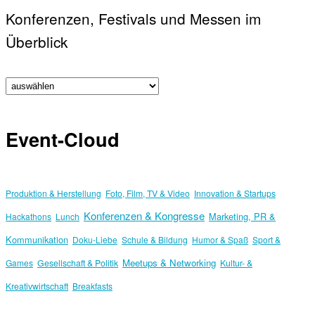
Konferenzen, Festivals und Messen im
Überblick
Event-Cloud
Produktion & Herstellung
Foto, Film, TV & Video
Innovation & Startups
Konferenzen & Kongresse
Marketing, PR &
Hackathons
Lunch
Kommunikation
Doku-Liebe
Schule & Bildung
Humor & Spaß
Sport &
Meetups & Networking
Games
Gesellschaft & Politik
Kultur- &
Kreativwirtschaft
Breakfasts