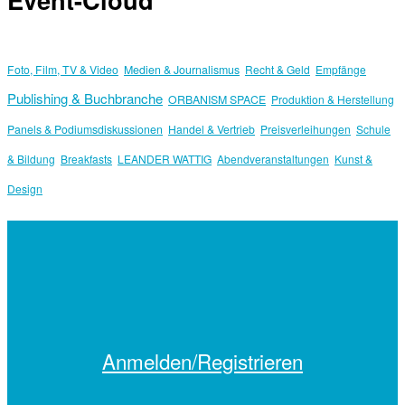
Foto, Film, TV & Video
Medien & Journalismus
Recht & Geld
Empfänge
Publishing & Buchbranche
ORBANISM SPACE
Produktion & Herstellung
Panels & Podiumsdiskussionen
Handel & Vertrieb
Preisverleihungen
Schule
& Bildung
Breakfasts
LEANDER WATTIG
Abendveranstaltungen
Kunst &
Design
Anmelden/Registrieren