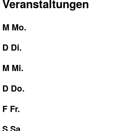
Veranstaltungen
M
Mo.
D
Di.
M
Mi.
D
Do.
F
Fr.
S
Sa.