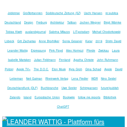
Jobbörse
Großbritannien
Süddeutsche Zeitung (SZ)
Uschi Hansen
re:publica
Deutschland
Design
Freiburg
Architektur
Taliban
Jochen Wegner
Birgit Wärnke
Tobias Kiwitt
auslandsjournal
Sabrina Milazzo
LIT:potsdam
Michail Chodorkowski
Lübeck
Grit Zacharias
Anne Brorhilker
Sonia Gessner
Katar
2019
Shirin David
Leander Wattig
Erpressung
Pink Floyd
Alex Hormozi
Pferde
Zwickau
Laura
Isabelle Marisken
Julian Feldmann
Finnland
Agatha Christie
John Ruhrmann
Polizei
Apple TV+
The D.O.C.
Elon Musk
Kyra Groh
Gina Schad
Apple
David
Letterman
Neil Gaiman
Rheinwerk Verlag
Lena Fiedler
WDR
Nino Seidel
Deutschlandfunk (DLF)
Buchbranche
Uwe Seeler
Schimpansen
future!publish
Zalando
Island
Europäische Union
Bookwire
follow me.reports
Bibliothek
ChatGPT