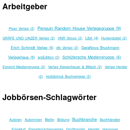
Arbeitgeber
Penguin Random House Verlagsgruppe (9)
Piper Verlag (2)
Libri (4)
GRÄFE UND UNZER Verlag (2)
VNR Group (2)
Hugendubel (2)
Erich Schmidt Verlag (5)
GeraNova Bruckmann
dtv Verlag (2)
Schlütersche Mediengruppe (6)
Verlagshaus (5)
arsEdition (2)
Egmont Mediengruppe (2)
Verlag Kiepenheuer & Witsch (2)
Verlag Herder
(2)
Holtzbrinck Buchverlage (2)
Jobbörsen-Schlagwörter
Buchbranche
Berlin
Autoren
Autorinnen
Bildung
Buchhändler
Frankfurt
Fremdsprachenverlag
Großhandel
Handel
Hannover