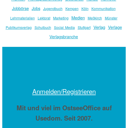
Jobbörse
Jobs
Jugendbuch
Kempen
Köln
Kommunikation
Medien
Lehrmaterialien
Lektorat
Marketing
Meßkirch
Münster
Verlag
Verlage
Publikumsverlag
Schulbuch
Social Media
Stuttgart
Verlagsbranche
Anmelden/Registrieren
Mit
und viel
im OstseeOffice auf
Usedom. Seit 2007.