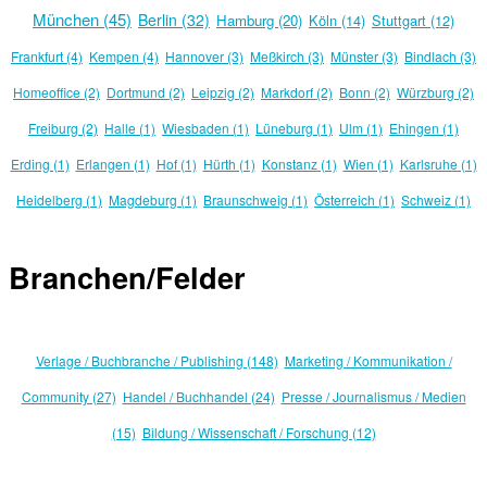
München (45)
Berlin (32)
Hamburg (20)
Köln (14)
Stuttgart (12)
Frankfurt (4)
Kempen (4)
Hannover (3)
Meßkirch (3)
Münster (3)
Bindlach (3)
Homeoffice (2)
Dortmund (2)
Leipzig (2)
Markdorf (2)
Bonn (2)
Würzburg (2)
Freiburg (2)
Halle (1)
Wiesbaden (1)
Lüneburg (1)
Ulm (1)
Ehingen (1)
Erding (1)
Erlangen (1)
Hof (1)
Hürth (1)
Konstanz (1)
Wien (1)
Karlsruhe (1)
Heidelberg (1)
Magdeburg (1)
Braunschweig (1)
Österreich (1)
Schweiz (1)
Branchen/Felder
Verlage / Buchbranche / Publishing (148)
Marketing / Kommunikation /
Community (27)
Handel / Buchhandel (24)
Presse / Journalismus / Medien
(15)
Bildung / Wissenschaft / Forschung (12)