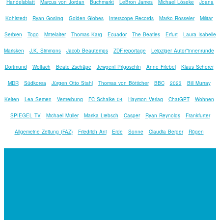
Handelsblatt
Marcus von Jordan
Buchmarkt
LeBron James
Michael Löseke
Joana
Kohlstedt
Ryan Gosling
Golden Globes
Interscope Records
Marko Rösseler
Militär
Serbien
Togo
Mittelalter
Thomas Karg
Ecuador
The Beatles
Erfurt
Laura Isabelle
Marisken
J.K. Simmons
Jacob Beautemps
ZDF.reportage
Leipziger Autor*innenrunde
Dortmund
Wolfach
Beate Zschäpe
Jewgeni Prigoschin
Anne Friebel
Klaus Scherer
MDR
Südkorea
Jürgen Otto Stahl
Thomas von Bötticher
BBC
2023
Bill Murray
Kelten
Lea Semen
Vertreibung
FC Schalke 04
Haymon Verlag
ChatGPT
Wohnen
SPIEGEL TV
Michael Müller
Marika Liebsch
Casper
Ryan Reynolds
Frankfurter
Allgemeine Zeitung (FAZ)
Friedrich Ani
Erde
Sonne
Claudia Berger
Rügen