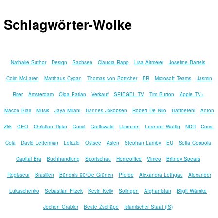
Schlagwörter-Wolke
Nathalie Suthor
Design
Sachsen
Claudia Rapp
Lisa Altmeier
Josefine Bartels
Colin McLaren
Matthäus Cygan
Thomas von Bötticher
BR
Microsoft Teams
Jasmin
Riter
Amsterdam
Olga Patlan
Verkauf
SPIEGEL TV
Tim Burton
Apple TV+
Macon Blair
Musik
Jaya Mirani
Hannes Jakobsen
Robert De Niro
Haftbefehl
Anton
Zirk
GEO
Christian Tipke
Gucci
Greifswald
Lizenzen
Leander Wattig
NDR
Coca-
Cola
David Letterman
Leipzig
Ostsee
Asien
Stephan Lamby
EU
Sofia Coppola
Capital Bra
Buchhandlung
Sportschau
Homeoffice
Vimeo
Britney Spears
Regisseur
Brasilien
Bündnis 90/Die Grünen
Pferde
Alexandra Lethgau
Alexander
Lukaschenko
Sebastian Fitzek
Kevin Kelly
Solingen
Afghanistan
Birgit Wärnke
Jochen Grabler
Beate Zschäpe
Islamischer Staat (IS)