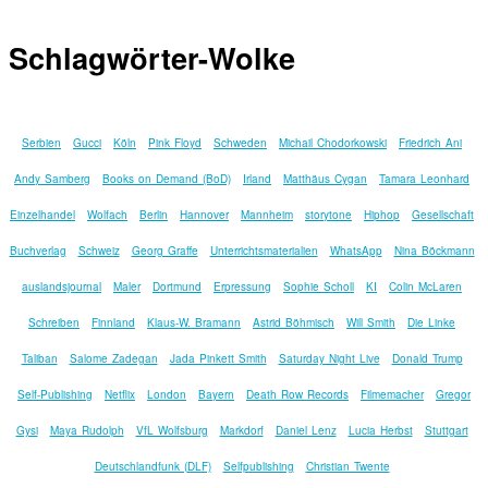
Schlagwörter-Wolke
Serbien
Gucci
Köln
Pink Floyd
Schweden
Michail Chodorkowski
Friedrich Ani
Andy Samberg
Books on Demand (BoD)
Irland
Matthäus Cygan
Tamara Leonhard
Einzelhandel
Wolfach
Berlin
Hannover
Mannheim
storytone
Hiphop
Gesellschaft
Buchverlag
Schweiz
Georg Graffe
Unterrichtsmaterialien
WhatsApp
Nina Böckmann
auslandsjournal
Maler
Dortmund
Erpressung
Sophie Scholl
KI
Colin McLaren
Schreiben
Finnland
Klaus-W. Bramann
Astrid Böhmisch
Will Smith
Die Linke
Taliban
Salome Zadegan
Jada Pinkett Smith
Saturday Night Live
Donald Trump
Self-Publishing
Netflix
London
Bayern
Death Row Records
Filmemacher
Gregor
Gysi
Maya Rudolph
VfL Wolfsburg
Markdorf
Daniel Lenz
Lucia Herbst
Stuttgart
Deutschlandfunk (DLF)
Selfpublishing
Christian Twente