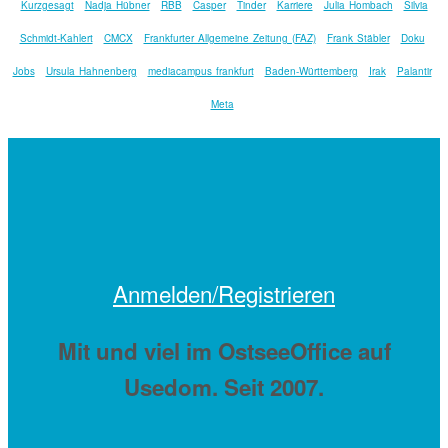
Kurzgesagt
Nadja Hübner
RBB
Casper
Tinder
Karriere
Julia Hombach
Silvia
Schmidt-Kahlert
CMCX
Frankfurter Allgemeine Zeitung (FAZ)
Frank Stäbler
Doku
Jobs
Ursula Hahnenberg
mediacampus frankfurt
Baden-Württemberg
Irak
Palantir
Meta
Anmelden/Registrieren
Mit
und viel
im OstseeOffice auf
Usedom. Seit 2007.