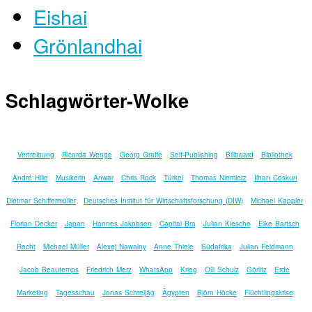
Eishai
Grönlandhai
Schlagwörter-Wolke
Vertreibung
Ricarda Wenge
Georg Graffe
Self-Publishing
Billboard
Bibliothek
André Hille
Musikerin
Anwar
Chris Rock
Türkei
Thomas Niemietz
Ilhan Coskun
Dietmar Schiffermüller
Deutsches Institut für Wirtschaftsforschung (DIW)
Michael Kappler
Florian Decker
Japan
Hannes Jakobsen
Capital Bra
Julian Kiesche
Eike Bartsch
Recht
Michael Müller
Alexej Nawalny
Anne Thiele
Südafrika
Julian Feldmann
Jacob Beautemps
Friedrich Merz
WhatsApp
Krieg
Olli Schulz
Görlitz
Erde
Marketing
Tagesschau
Jonas Schreijäg
Ägypten
Björn Höcke
Flüchtlingskrise