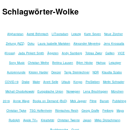
Schlagwörter-Wolke
Afghanistan
Astrid Böhmisch
LIT:potsdam
Leipzig
Karin Seven
Neue Zürcher
Zeitung (NZZ)
Doku
Laura Isabelle Marisken
Alexander Meyering
Jens Knossalla
(Knossi)
Jada Pinkett Smith
Ägypten
Andy Samberg
Tobias Zwior
Gallien
VICE
Sony Music
Christian Weihe
Bettina Lausen
Björn Höcke
Hiphop
Leipziger
Autorenrunde
Kirsten Harder
Deezer
Tanja Steinlechner
NDR
Klaudia Szabo
COVID-19
Drake
Maler
Anett Selle
Urlaub
Kongo
ProSieben
Merlin Schrader
Michail Chodorkowski
Europäische Union
Norwegen
Lena Brochhagen
München
2016
Annie Waye
Books on Demand (BoD)
Mick Jagger
Filme
Bansin
Publishing
Christian Tipke
TSG Hoffenheim
Römisches Reich
Georg Graffe
Freiberg
Maya
Rudolph
Apple TV+
Kreativität
Christian Twente
Japan
Mirko Drotschmann
Buchbranche
Gucci