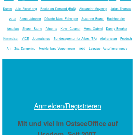
Damm
Julia Zieschang
Books on Demand (BoD)
Alexander Meyering
Julius Thomas
2023
Alena Jabarine
Désirée Marie Fehringer
Susanne Brand
Buchhändler
Antarktis
Sharon Stone
Rihanna
Kevin Costner
Mona Gabriel
Danny Breuker
Kriminalität
VICE
Journalismus
Bundesagentur für Arbeit (BA)
Afghanistan
Friedrich
Ani
Zita Zengerling
Mecklenburg-Vorpommern
1997
Leipziger Autor*innenrunde
Anmelden/Registrieren
Mit
und viel
im OstseeOffice auf
Usedom. Seit 2007.