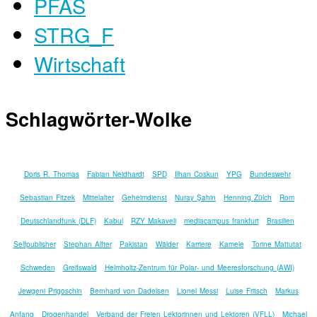
PFAS
STRG_F
Wirtschaft
Schlagwörter-Wolke
Doris R. Thomas
Fabian Neidhardt
SPD
Ilhan Coskun
YPG
Bundeswehr
Sebastian Fitzek
Mittelalter
Geheimdienst
Nuray Şahin
Henning Zülch
Rom
Deutschlandfunk (DLF)
Kabul
RZY Makaveli
mediacampus frankfurt
Brasilien
Selfpublisher
Stephan Alfter
Pakistan
Wälder
Karriere
Kamele
Torine Mattutat
Schweden
Greifswald
Helmholtz-Zentrum für Polar- und Meeresforschung (AWI)
Jewgeni Prigoschin
Bernhard von Dadelsen
Lionel Messi
Luise Fritsch
Markus
Anfang
Drogenhandel
Verband der Freien Lektorinnen und Lektoren (VFLL)
Michael