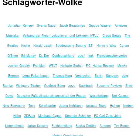
Schlagwörter-Wolke
Jonathan Kemper
Svenja Nagel
Jacob Beautemps
Gruppe Wagner
Ameisen
Mittelalter
Verband der Freien Lektorinnen und Lektoren (VFLL)
Credit Suisse
The
Beatles
Kirche
Harald Lesch
Süddeutsche Zeitung (SZ)
Henning Wirtz
Conan
O’Brien
Bill Murray
Dr. Dre
Ostdeutschland
2007
Irak
Fremdsprachenverlag
Jochen Grabler
Frankfurt
WELT
Nathalie Suthor
F.C. Hansa Rostock
Mexiko
Bremen
Lena Falkenhagen
Thomas Karg
Verbrechen
Berlin
Sängerin
Jörg
Stanke
Wolfgang Tischer
Gottfried Benn
2020
Sachbuch
Susanne Pavlovic
Shirin
David
Deutsche Fußballnationalmannschaft der Frauen
Weiterbildung
Neil Gaiman
Nina Böckmann
Togo
Schriftsteller
Joana Kohlstedt
Aminata Touré
Hiphop
Norbert
Hahn
ZDFzeit
Matthäus Cygan
Stephan Schreyer
FC Carl Zeiss Jena
Unternehmen
Julian Kiesche
Buchhandlung
Saskia Dreßler
Autoren
Tim Burton
Michail Chodorkowski