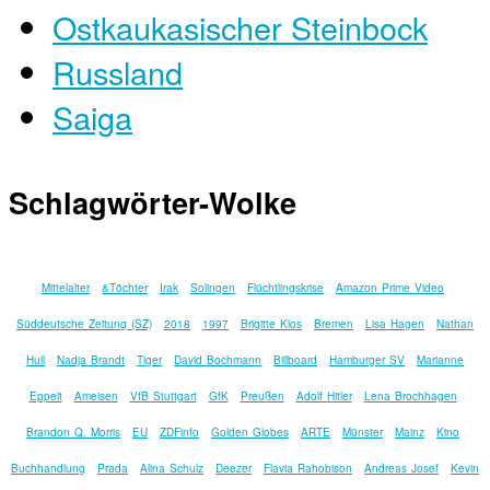
Ostkaukasischer Steinbock
Russland
Saiga
Schlagwörter-Wolke
Mittelalter
&Töchter
Irak
Solingen
Flüchtlingskrise
Amazon Prime Video
Süddeutsche Zeitung (SZ)
2018
1997
Brigitte Klos
Bremen
Lisa Hagen
Nathan
Hull
Nadja Brandt
Tiger
David Bochmann
Billboard
Hamburger SV
Marianne
Eppelt
Ameisen
VfB Stuttgart
GfK
Preußen
Adolf Hitler
Lena Brochhagen
Brandon Q. Morris
EU
ZDFinfo
Golden Globes
ARTE
Münster
Mainz
Kino
Buchhandlung
Prada
Alina Schulz
Deezer
Flavia Rahobison
Andreas Josef
Kevin