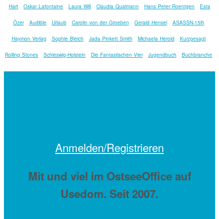
Hart
Oskar Lafontaine
Laura Will
Claudia Qualmann
Hans Peter Roentgen
Esra
Özer
Audible
Urlaub
Carolin von der Groeben
Gerald Hensel
ASASSN-15lh
Haymon Verlag
Sophie Bleich
Jada Pinkett Smith
Michaela Herold
Kurzgesagt
Rolling Stones
Schleswig-Holstein
Die Fantastischen Vier
Jugendbuch
Buchbranche
Anmelden/Registrieren
Mit
und viel
im OstseeOffice auf
Usedom. Seit 2007.