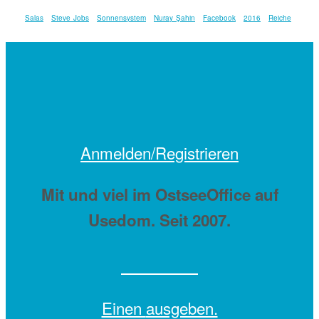
Salas
Steve Jobs
Sonnensystem
Nuray Şahin
Facebook
2016
Reiche
Anmelden/Registrieren
Mit
und viel
im OstseeOffice auf
Usedom. Seit 2007.
Einen
ausgeben.