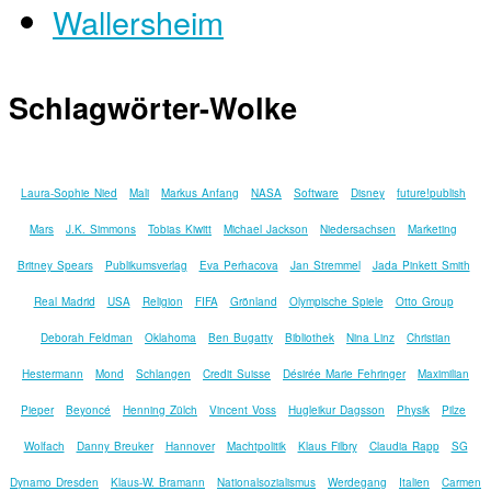
Wallersheim
Schlagwörter-Wolke
Laura-Sophie Nied
Mali
Markus Anfang
NASA
Software
Disney
future!publish
Mars
J.K. Simmons
Tobias Kiwitt
Michael Jackson
Niedersachsen
Marketing
Britney Spears
Publikumsverlag
Eva Perhacova
Jan Stremmel
Jada Pinkett Smith
Real Madrid
USA
Religion
FIFA
Grönland
Olympische Spiele
Otto Group
Deborah Feldman
Oklahoma
Ben Bugatty
Bibliothek
Nina Linz
Christian
Hestermann
Mond
Schlangen
Credit Suisse
Désirée Marie Fehringer
Maximilian
Pieper
Beyoncé
Henning Zülch
Vincent Voss
Hugleikur Dagsson
Physik
Pilze
Wolfach
Danny Breuker
Hannover
Machtpolitik
Klaus Filbry
Claudia Rapp
SG
Dynamo Dresden
Klaus-W. Bramann
Nationalsozialismus
Werdegang
Italien
Carmen