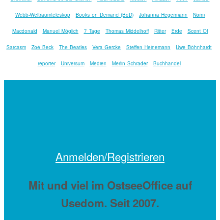
Webb-Weltraumteleskop
Books on Demand (BoD)
Johanna Hegermann
Norm
Macdonald
Manuel Möglich
7 Tage
Thomas Middelhoff
Ritter
Erde
Scent Of
Sarcasm
Zoë Beck
The Beatles
Vera Gercke
Steffen Heinemann
Uwe Böhnhardt
reporter
Universum
Medien
Merlin Schrader
Buchhandel
Anmelden/Registrieren
Mit
und viel
im OstseeOffice auf
Usedom. Seit 2007.