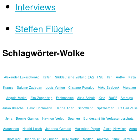
Interviews
Steffen Flügler
Schlagwörter-Wolke
Alexander Lukaschenko
Italien
Süddeutsche Zeitung (SZ)
FSB
Iran
Antike
Katja
Krause
Salome Zadegan
Louis Vuitton
Cristiano Ronaldo
Mirko Seebeck
Migration
Angela Merkel
Zita Zengerling
Fachmedien
Alina Schulz
Kino
BASF
Startups
Julian Kiesche
David Bochmann
Hanna Aden
Schottland
Spitzbergen
FC Carl Zeiss
Jena
Bonnie Garmus
Haymon Verlag
Spanien
Bundesamt für Verfassungsschutz
Autorinnen
Harald Lesch
Johanna Gerhard
Maximilian Pieper
Alexej Nawalny
Anne
Brorhilker
Bündnis 90/Die Grünen
Real Madrid
Medien
Amazon
1997
James-