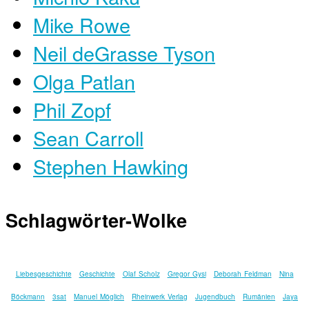
Mike Rowe
Neil deGrasse Tyson
Olga Patlan
Phil Zopf
Sean Carroll
Stephen Hawking
Schlagwörter-Wolke
Liebesgeschichte
Geschichte
Olaf Scholz
Gregor Gysi
Deborah Feldman
Nina
Böckmann
3sat
Manuel Möglich
Rheinwerk Verlag
Jugendbuch
Rumänien
Jaya