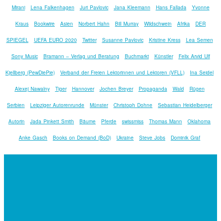
Mirani
Lena Falkenhagen
Juri Pavlovic
Jana Kleemann
Hans Fallada
Yvonne
Kraus
Bookwire
Asien
Norbert Hahn
Bill Murray
Wildschwein
Afrika
DER
SPIEGEL
UEFA EURO 2020
Twitter
Susanne Pavlovic
Kristine Kress
Lea Semen
Sony Music
Bramann – Verlag und Beratung
Buchmarkt
Künstler
Felix Arvid Ulf
Kjellberg (PewDiePie)
Verband der Freien Lektorinnen und Lektoren (VFLL)
Ina Seidel
Alexej Nawalny
Tiger
Hannover
Jochen Breyer
Propaganda
Wald
Rügen
Serbien
Leipziger Autorenrunde
Münster
Christoph Dohne
Sebastian Heidelberger
Autorin
Jada Pinkett Smith
Bäume
Pferde
swissmiss
Thomas Mann
Oklahoma
Anke Gasch
Books on Demand (BoD)
Ukraine
Steve Jobs
Dominik Graf