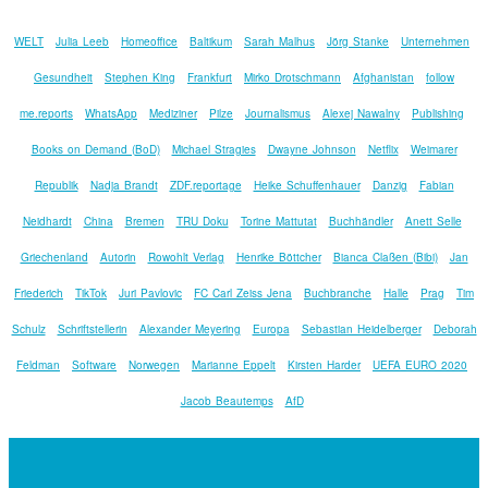
WELT
Julia Leeb
Homeoffice
Baltikum
Sarah Malhus
Jörg Stanke
Unternehmen
Gesundheit
Stephen King
Frankfurt
Mirko Drotschmann
Afghanistan
follow
me.reports
WhatsApp
Mediziner
Pilze
Journalismus
Alexej Nawalny
Publishing
Books on Demand (BoD)
Michael Stragies
Dwayne Johnson
Netflix
Weimarer
Republik
Nadja Brandt
ZDF.reportage
Heike Schuffenhauer
Danzig
Fabian
Neidhardt
China
Bremen
TRU Doku
Torine Mattutat
Buchhändler
Anett Selle
Griechenland
Autorin
Rowohlt Verlag
Henrike Böttcher
Bianca Claßen (Bibi)
Jan
Friederich
TikTok
Juri Pavlovic
FC Carl Zeiss Jena
Buchbranche
Halle
Prag
Tim
Schulz
Schriftstellerin
Alexander Meyering
Europa
Sebastian Heidelberger
Deborah
Feldman
Software
Norwegen
Marianne Eppelt
Kirsten Harder
UEFA EURO 2020
Jacob Beautemps
AfD