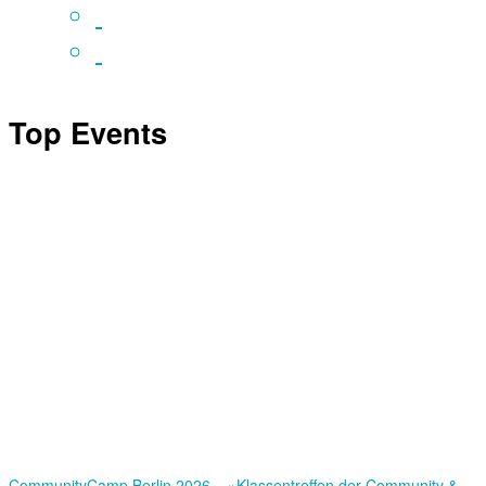
Top Events
Community­Camp Berlin 2026 – »Klassentreffen der Community &