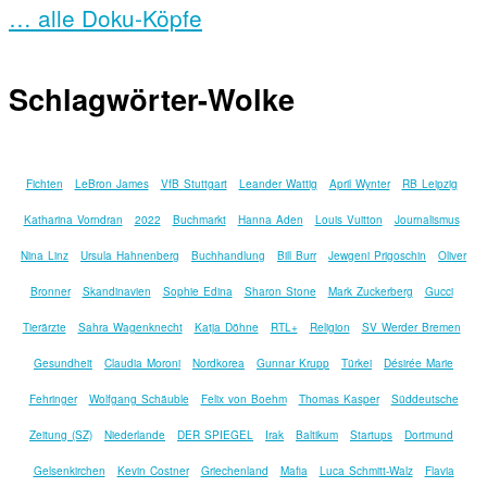
… alle Doku-Köpfe
Schlagwörter-Wolke
Fichten
LeBron James
VfB Stuttgart
Leander Wattig
April Wynter
RB Leipzig
Katharina Vorndran
2022
Buchmarkt
Hanna Aden
Louis Vuitton
Journalismus
Nina Linz
Ursula Hahnenberg
Buchhandlung
Bill Burr
Jewgeni Prigoschin
Oliver
Bronner
Skandinavien
Sophie Edina
Sharon Stone
Mark Zuckerberg
Gucci
Tierärzte
Sahra Wagenknecht
Katja Döhne
RTL+
Religion
SV Werder Bremen
Gesundheit
Claudia Moroni
Nordkorea
Gunnar Krupp
Türkei
Désirée Marie
Fehringer
Wolfgang Schäuble
Felix von Boehm
Thomas Kasper
Süddeutsche
Zeitung (SZ)
Niederlande
DER SPIEGEL
Irak
Baltikum
Startups
Dortmund
Gelsenkirchen
Kevin Costner
Griechenland
Mafia
Luca Schmitt-Walz
Flavia