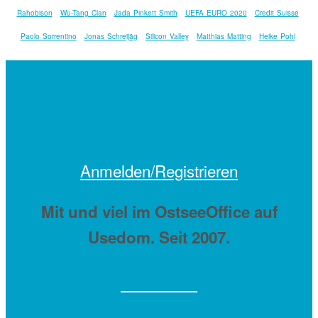
Rahobison
Wu-Tang Clan
Jada Pinkett Smith
UEFA EURO 2020
Credit Suisse
Paolo Sorrentino
Jonas Schreijäg
Silicon Valley
Matthias Matting
Heike Pohl
Anmelden/Registrieren
Mit
und viel
im OstseeOffice auf
Usedom. Seit 2007.