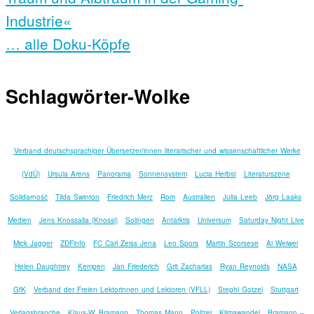
Industrie«
… alle Doku-Köpfe
Schlagwörter-Wolke
Verband deutschsprachiger Übersetzer/innen literarischer und wissenschaftlicher Werke
(VdÜ)
Ursula Arens
Panorama
Sonnensystem
Lucia Herbst
Literaturszene
Solidarność
Tilda Swinton
Friedrich Merz
Rom
Australien
Julia Leeb
Jörg Laaks
Medien
Jens Knossalla (Knossi)
Solingen
Antarktis
Universum
Saturday Night Live
Mick Jagger
ZDFinfo
FC Carl Zeiss Jena
Leo Spors
Martin Scorsese
Ai Weiwei
Helen Daughtrey
Kempen
Jan Friederich
Grit Zacharias
Ryan Reynolds
NASA
GfK
Verband der Freien Lektorinnen und Lektoren (VFLL)
Stephi Gotzel
Stuttgart
Verlagsbranche
Klaus-W. Bramann
Thomas Mann
Polizei
Klimawandel
Bramann –