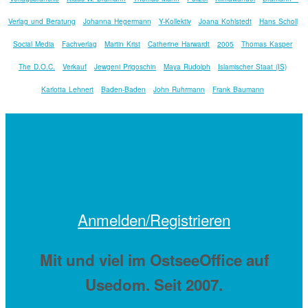
Verlag und Beratung
Johanna Hegermann
Y-Kollektiv
Joana Kohlstedt
Hans Scholl
Social Media
Fachverlag
Martin Krist
Catherine Harwardt
2005
Thomas Kasper
The D.O.C.
Verkauf
Jewgeni Prigoschin
Maya Rudolph
Islamischer Staat (IS)
Karlotta Lehnert
Baden-Baden
John Ruhrmann
Frank Baumann
Anmelden/Registrieren
Mit
und viel
im OstseeOffice auf
Usedom. Seit 2007.