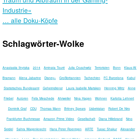
Industrie«
… alle Doku-Köpfe
Schlagwörter-Wolke
Anastasiia Ilnytska
2014
Aminata Touré
Julia Cruschwitz
Terroristen
Bonn
Klaus-W.
Bramann
Alena Jabarine
Disney+
Großbritannien
Tschechien
FC Barcelona
Kabul
Statistisches Bundesamt
Geheimdienst
Laura Isabelle Marisken
Henning Wirtz
Anne
Friebel
Autoren
Felix Meschede
Ahrweiler
Nina Hagen
Wohnen
Karlotta Lehnert
Dominik Graf
CDU
Thomas Mann
Britney Spears
Usbekistan
Robert De Niro
Frankfurter Buchmesse
Amazon Prime Video
Gesellschaft
Diana Hillebrand
Nino
Seidel
Sahra Wagenknecht
Hans Peter Roentgen
ARTE
Tupac Shakur
Alexander