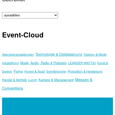
Event-Cloud
Technologie & Digitalisierung
Abendveranstaltungen
Fashion & Mode
Hackathons
Musik, Audio, Radio & Podcasts
LEANDER WATTIG
Kunst &
Partys
Design
Humor & Spaß
Eventbranche
Produktion & Herstellung
Messen &
Karriere & Management
Handel & Vertrieb
Lunch
Conventions