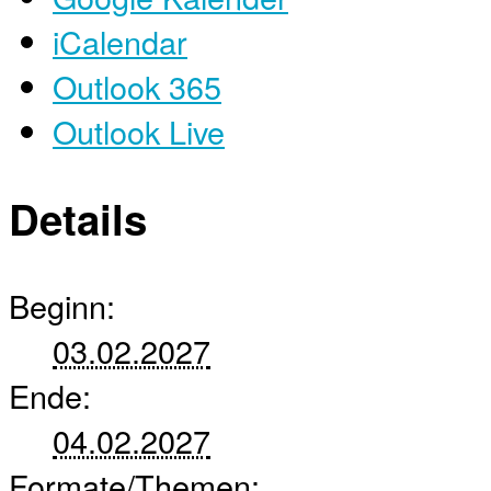
iCalendar
Outlook 365
Outlook Live
Details
Beginn:
03.02.2027
Ende:
04.02.2027
Formate/Themen: