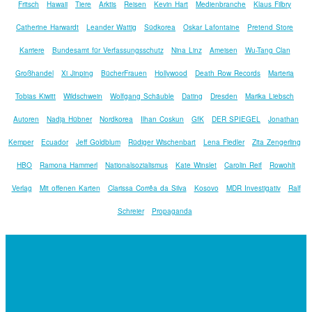
Fritsch
Hawaii
Tiere
Arktis
Reisen
Kevin Hart
Medienbranche
Klaus Filbry
Catherine Harwardt
Leander Wattig
Südkorea
Oskar Lafontaine
Pretend Store
Karriere
Bundesamt für Verfassungsschutz
Nina Linz
Ameisen
Wu-Tang Clan
Großhandel
Xi Jinping
BücherFrauen
Hollywood
Death Row Records
Marteria
Tobias Kiwitt
Wildschwein
Wolfgang Schäuble
Dating
Dresden
Marika Liebsch
Autoren
Nadja Hübner
Nordkorea
Ilhan Coskun
GfK
DER SPIEGEL
Jonathan
Kemper
Ecuador
Jeff Goldblum
Rüdiger Wischenbart
Lena Fiedler
Zita Zengerling
HBO
Ramona Hammerl
Nationalsozialismus
Kate Winslet
Carolin Reif
Rowohlt
Verlag
Mit offenen Karten
Clarissa Corrêa da Silva
Kosovo
MDR Investigativ
Ralf
Schreier
Propaganda