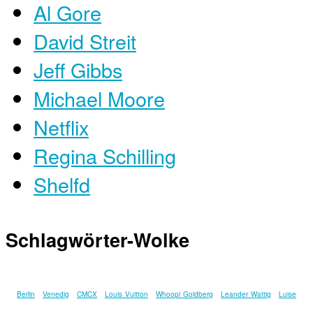
Al Gore
David Streit
Jeff Gibbs
Michael Moore
Netflix
Regina Schilling
Shelfd
Schlagwörter-Wolke
Berlin
Venedig
CMCX
Louis Vuitton
Whoopi Goldberg
Leander Wattig
Luise