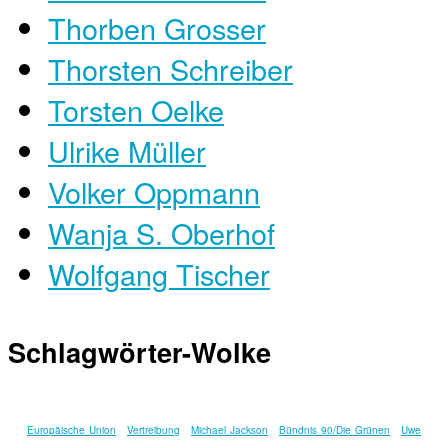
Thorben Grosser
Thorsten Schreiber
Torsten Oelke
Ulrike Müller
Volker Oppmann
Wanja S. Oberhof
Wolfgang Tischer
Schlagwörter-Wolke
Europäische Union
Vertreibung
Michael Jackson
Bündnis 90/Die Grünen
Uwe