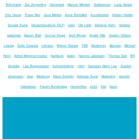
Böhnhardt
Zita Zengerling
Dänemark
Manuel Möglich
Solidarność
Lucia Herbst
Otto Group
Pussy Riot
Jana Merkel
Anne Brorhilker
Kunstbetrieb
Kirsten Harder
Donald Trump
Deutschlandfunk (DLF)
Jobs
Ole Liebl
Stefanie Hohn
Statista
swissmiss
Macon Blair
Gunnar Krupp
April Wynter
André Hille
Golden Globes
Leipzig
Sofia Coppola
Literatur
Britney Spears
FSB
Norderney
Münster
Michael
Henn
Alfred-Wegener-Institut
Hamburg
Asien
Hannes Jakobsen
Thomas Datt
BR
Venedig
Lisa Borgemeister
Schmetterlinge
1997
Saturday Night Live
Scarlett
Johansson
3sat
Werbung
Klaus Scherer
Aminata Touré
Marketing
reporter
Usbekistan
Frauen-Bundesliga
Homeoffice
2020
Kiel
Sport